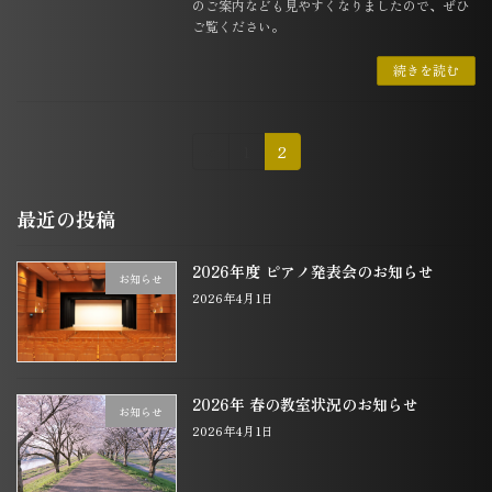
のご案内なども見やすくなりましたので、ぜひ
ご覧ください。
続きを読む
投
固
固
«
1
2
定
定
稿
ペ
ペ
最近の投稿
の
ー
ー
ジ
ジ
ペ
2026年度 ピアノ発表会のお知らせ
お知らせ
ー
2026年4月1日
ジ
送
り
2026年 春の教室状況のお知らせ
お知らせ
2026年4月1日