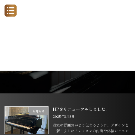
コ
ナ
なのはなピアノ教室
ン
ビ
テ
ゲ
ン
ー
ツ
シ
へ
ョ
ス
ン
キ
に
ッ
移
nanohana_piano_takeai
プ
動
HPをリニューアルしました。
お知らせ
2025年3月8日
教室の雰囲気がより伝わるように、デザインを
一新しました！レッスンの内容や体験レッスン